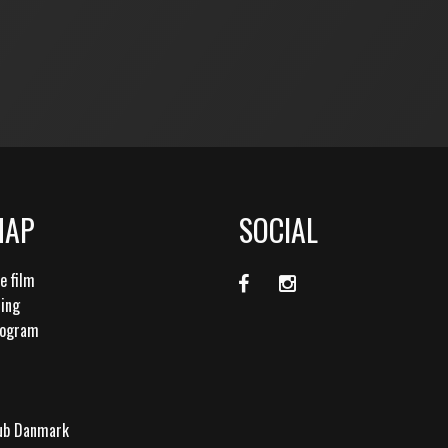
MAP
SOCIAL
 film
ling
rogram
lub Danmark