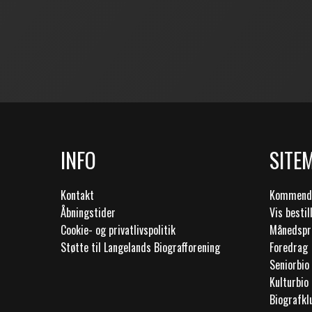
INFO
SITE
Kontakt
Kommende
Åbningstider
Vis bestil
Cookie- og privatlivspolitik
Månedsp
Støtte til Langelands Biografforening
Foredrag
Seniorbio
Kulturbio
Biografk