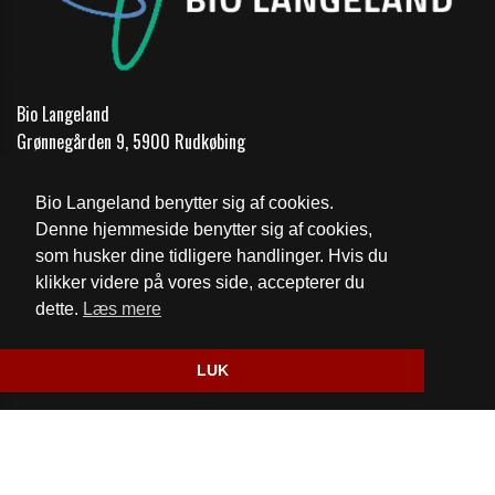
Bio Langeland
Grønnegården 9, 5900 Rudkøbing
Telefon:
62 51 17 00
Bio Langeland benytter sig af cookies.
Email:
mail@biolangeland.dk
Denne hjemmeside benytter sig af cookies,
som husker dine tidligere handlinger. Hvis du
Cookie- og privatlivspolitik
klikker videre på vores side, accepterer du
dette.
Læs mere
Website og billetsystem fra ebillet a/s
LUK