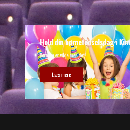
Hold din børnefødselsdag i Kin
Børnene er vilde med det!
Læs mere